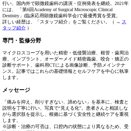
行い、国内外で顕微鏡歯科の講演・症例発表を継続。2021年
には、 「第6回Academy of Surgical Microscopic Clinical
Dentistry」(臨床応用顕微鏡歯科学会)で最優秀賞を受賞。
詳しい経歴は、「スタッフ紹介」をご覧ください。（ →
ス
タッフ紹介
）
専門・監修分野
マイクロスコープを用いた精密・低侵襲治療、根管・歯周治
療、インプラント、オーダーメイド精密義歯、咬合・矯正の
診断サポート、歯科用CTによる画像診断、予防メインテナ
ンス。記事ではこれらの基礎情報とセルフケアを中心に執筆
します。
メッセージ
「痛みを抑え、削りすぎない、諦めない」を基本に、検査と
説明を丁寧に行い、写真で“見える化”。患者さんと相談しな
がら選択肢を提示し、根拠に基づく安全性と継続ケアを重視
します。
※診断・治療の可否は、口腔内の状態により異なるため、受