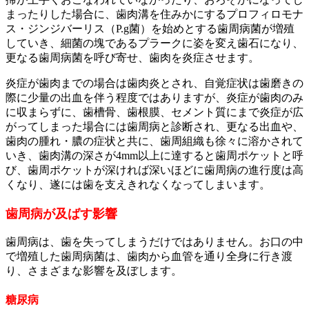
まったりした場合に、歯肉溝を住みかにするプロフィロモナ
ス・ジンジバーリス（P.g菌）を始めとする歯周病菌が増殖
していき、細菌の塊であるプラークに姿を変え歯石になり、
更なる歯周病菌を呼び寄せ、歯肉を炎症させます。
炎症が歯肉までの場合は歯肉炎とされ、自覚症状は歯磨きの
際に少量の出血を伴う程度ではありますが、炎症が歯肉のみ
に収まらずに、歯槽骨、歯根膜、セメント質にまで炎症が広
がってしまった場合には歯周病と診断され、更なる出血や、
歯肉の腫れ・膿の症状と共に、歯周組織も徐々に溶かされて
いき、歯肉溝の深さが4mm以上に達すると歯周ポケットと呼
び、歯周ポケットが深ければ深いほどに歯周病の進行度は高
くなり、遂には歯を支えきれなくなってしまいます。
歯周病が及ばす影響
歯周病は、歯を失ってしまうだけではありません。お口の中
で増殖した歯周病菌は、歯肉から血管を通り全身に行き渡
り、さまざまな影響を及ぼします。
糖尿病