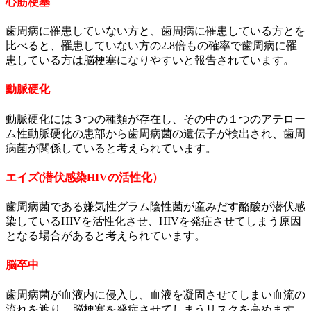
心筋梗塞
歯周病に罹患していない方と、歯周病に罹患している方とを
比べると、罹患していない方の2.8倍もの確率で歯周病に罹
患している方は脳梗塞になりやすいと報告されています。
動脈硬化
動脈硬化には３つの種類が存在し、その中の１つのアテロー
ム性動脈硬化の患部から歯周病菌の遺伝子が検出され、歯周
病菌が関係していると考えられています。
エイズ(潜伏感染HIVの活性化）
歯周病菌である嫌気性グラム陰性菌が産みだす酪酸が潜伏感
染しているHIVを活性化させ、HIVを発症させてしまう原因
となる場合があると考えられています。
脳卒中
歯周病菌が血液内に侵入し、血液を凝固させてしまい血流の
流れを遮り、脳梗塞を発症させてしまうリスクを高めます。