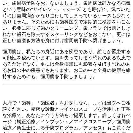
い、歯周病予防をおこないましょう。歯周病は静かなる病気
という意味の“サイレントディジーズ”とも呼ばれ、気づいた
時には歯周病がかなり進行してしまっているケースも少なく
ありません。そのためにも歯科医院で定期的に検診をおこな
い、必要に応じて歯のクリーニング、歯ブラシでは落としき
れない歯石を除去するスケーリングなどをおこない、更には
正しい歯磨き方法を身に付け歯周病予防へ繋げましょう。
歯周病は、私たちの身近にある疾患であり、誰もが罹患する
可能性を秘めています。歯を失ってしまう恐れのある疾患で
あるだけでなく、更には全身疾患にも影響を及ぼす恐れのあ
るお口の中の疾患でもあります。お口の中と全身の健康を維
持するためにも、歯周病を予防しましょう。
大府で「歯科」「歯医者」をお探しなら、まずは当院へご相
談ください。精密な診断とマイクロスコープを活用した丁寧
な治療で、あなたに合う方法をご提案します。詳しくは各ペ
ージ（矯正治療／インプラント／マイクロスコープ／歯周病
治療／衛生士による予防プログラム／アクセス）もご覧くだ