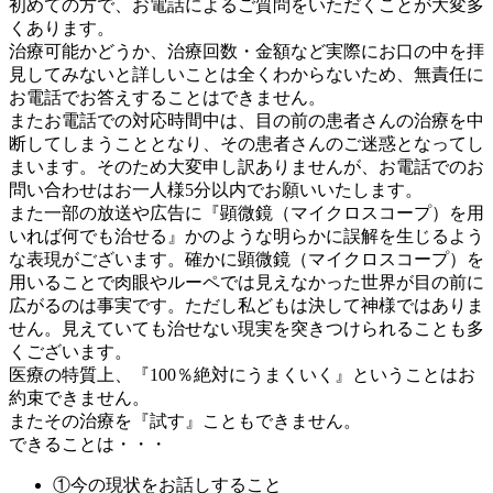
初めての方で、お電話によるご質問をいただくことが大変多
くあります。
治療可能かどうか、治療回数・金額など実際にお口の中を拝
見してみないと詳しいことは全くわからないため、無責任に
お電話でお答えすることはできません。
またお電話での対応時間中は、目の前の患者さんの治療を中
断してしまうこととなり、その患者さんのご迷惑となってし
まいます。そのため大変申し訳ありませんが、お電話でのお
問い合わせはお一人様5分以内でお願いいたします。
また一部の放送や広告に『顕微鏡（マイクロスコープ）を用
いれば何でも治せる』かのような明らかに誤解を生じるよう
な表現がございます。確かに顕微鏡（マイクロスコープ）を
用いることで肉眼やルーペでは見えなかった世界が目の前に
広がるのは事実です。ただし私どもは決して神様ではありま
せん。見えていても治せない現実を突きつけられることも多
くございます。
医療の特質上、『100％絶対にうまくいく』ということはお
約束できません。
またその治療を『試す』こともできません。
できることは・・・
①今の現状をお話しすること