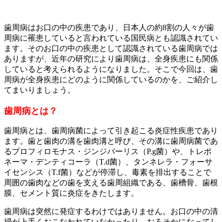
歯周病はお口の中の疾患であり、日本人の約8割の人々が歯
周病に罹患していると言われている国民病とも認識されてい
ます。そのお口の中の疾患として認識されている歯周病では
ありますが、近年の研究により歯周病は、全身疾患にも関係
していると考えられるようになりました。そこで今回は、歯
周病が全身疾患にどのように関係しているのかを、ご紹介し
てまいりましょう。
歯周病とは？
歯周病とは、歯周病菌によって引き起こる炎症性疾患であり
ます。歯と歯肉の溝を歯肉溝と呼び、その溝に歯周病菌であ
るプロフィロモナス・ジンジバーリス（P.g菌）や、トレポ
ネーマ・デンティコーラ（T.d菌）、タンネレラ・フォーサ
イセンシス（T.f菌）などが停滞し、毒素を排出することで
周囲の歯肉などの歯を支える歯周組織である、歯槽骨、歯根
膜、セメント質に炎症をきたします。
歯周病は突然に発症するわけではありません。お口の中の清
掃が上手くおこなわれていなかったり、おろそかになってし