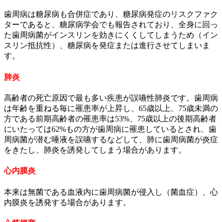
歯周病は糖尿病も合併症であり、糖尿病発症のリスクファク
ターであると、糖尿病学会でも報告されており、全身に回っ
た歯周病菌がインスリンを効きにくくしてしまうため（イン
スリン抵抗性）、糖尿病を発症または進行させてしまいま
す。
肺炎
高齢者の死亡原因で最も多い疾患が誤嚥性肺炎です。歯周病
は年齢を重ねる毎に罹患率が上昇し、65歳以上、75歳未満の
方である前期高齢者の罹患率は53%、75歳以上の後期高齢者
にいたっては62%もの方が歯周病に罹患しているとされ、歯
周病菌が潜む唾液を誤嚥するなどして、肺に歯周病菌が炎症
をきたし、肺炎を誘発してしまう場合があります。
心内膜炎
本来は無菌である血液内に歯周病菌が侵入し（菌血症）、心
内膜炎を誘発する場合があります。