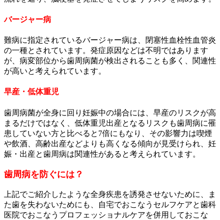
バージャー病
難病に指定されているバージャー病は、閉塞性血栓性血管炎
の一種とされています。発症原因などは不明ではあります
が、病変部位から歯周病菌が検出されることも多く、関連性
が高いと考えられています。
早産・低体重児
歯周病菌が全身に回り妊娠中の場合には、早産のリスクが高
まるだけではなく、低体重児出産となるリスクも歯周病に罹
患していない方と比べると7倍にもなり、その影響力は喫煙
や飲酒、高齢出産などよりも高くなる傾向が見受けられ、妊
娠・出産と歯周病は関連性があると考えられています。
歯周病を防ぐには？
上記でご紹介したような全身疾患を誘発させないために、ま
た歯を失わないためにも、自宅でおこなうセルフケアと歯科
医院でおこなうプロフェッショナルケアを併用しておこな