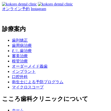
オンライン予約
Instagram
診療案内
歯列矯正
歯周病治療
むし歯治療
審美治療
根管治療
オーダーメイド義歯
インプラント
口腔外科
衛生士による予防プログラム
マイクロスコープ
こころ歯科クリニックについて
ホーム