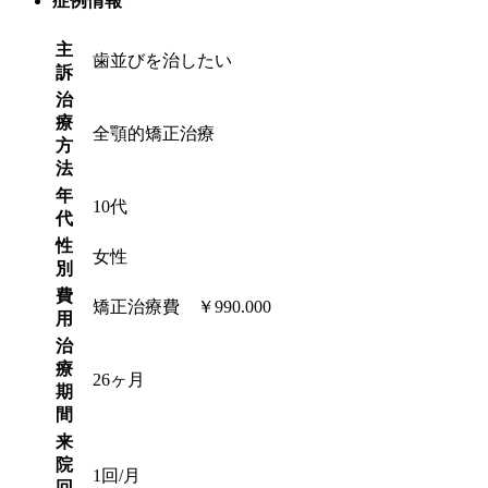
症例情報
主
歯並びを治したい
訴
治
療
全顎的矯正治療
方
法
年
10代
代
性
女性
別
費
矯正治療費 ￥990.000
用
治
療
26ヶ月
期
間
来
院
1回/月
回