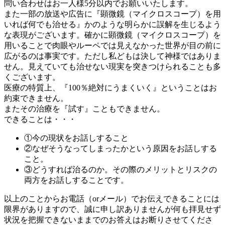
問い合わせはお一人様5分以内でお願いいたします。
また一部の放送や広告に『顕微鏡（マイクロスコープ）を用
いれば何でも治せる』かのような明らかに誤解を生じるよう
な表現がございます。確かに顕微鏡（マイクロスコープ）を
用いることで肉眼やルーペでは見えなかった世界が目の前に
広がるのは事実です。ただし私どもは決して神様ではありま
せん。見えていても治せない現実を突きつけられることも多
くございます。
医療の特質上、『100％絶対にうまくいく』ということはお
約束できません。
またその治療を『試す』こともできません。
できることは・・・
①今の現状をお話しすること
②なぜそうなってしまったかという原因をお話しする
こと。
③どうすれば治るのか。その際のメリットとリスクの
両方をお話しすることです。
以上のことからお電話（orメール）でお伝えできることには
限界がありますので、誠に申し訳ありませんが何も拝見せず
状況を把握できないままでのお答えはお断りさせてくださ