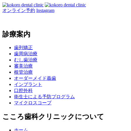
オンライン予約
Instagram
診療案内
歯列矯正
歯周病治療
むし歯治療
審美治療
根管治療
オーダーメイド義歯
インプラント
口腔外科
衛生士による予防プログラム
マイクロスコープ
こころ歯科クリニックについて
ホーム