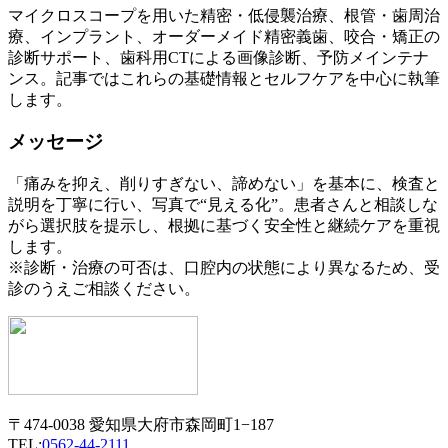
マイクロスコープを用いた精密・低侵襲治療、根管・歯周治
療、インプラント、オーダーメイド精密義歯、咬合・矯正の
診断サポート、歯科用CTによる画像診断、予防メインテナ
ンス。記事ではこれらの基礎情報とセルフケアを中心に執筆
します。
メッセージ
「痛みを抑え、削りすぎない、諦めない」を基本に、検査と
説明を丁寧に行い、写真で“見える化”。患者さんと相談しな
がら選択肢を提示し、根拠に基づく安全性と継続ケアを重視
します。
※診断・治療の可否は、口腔内の状態により異なるため、受
診のうえご相談ください。
〒474-0038 愛知県大府市森岡町1−187
TEL:
0562-44-2111