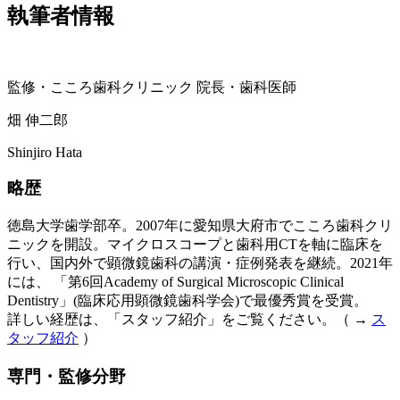
執筆者情報
監修・こころ歯科クリニック 院長・歯科医師
畑 伸二郎
Shinjiro Hata
略歴
徳島大学歯学部卒。2007年に愛知県大府市でこころ歯科クリ
ニックを開設。マイクロスコープと歯科用CTを軸に臨床を
行い、国内外で顕微鏡歯科の講演・症例発表を継続。2021年
には、 「第6回Academy of Surgical Microscopic Clinical
Dentistry」(臨床応用顕微鏡歯科学会)で最優秀賞を受賞。
詳しい経歴は、「スタッフ紹介」をご覧ください。（ →
ス
タッフ紹介
）
専門・監修分野