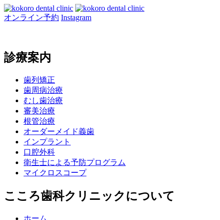
オンライン予約
Instagram
診療案内
歯列矯正
歯周病治療
むし歯治療
審美治療
根管治療
オーダーメイド義歯
インプラント
口腔外科
衛生士による予防プログラム
マイクロスコープ
こころ歯科クリニックについて
ホーム