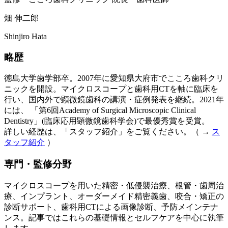
畑 伸二郎
Shinjiro Hata
略歴
徳島大学歯学部卒。2007年に愛知県大府市でこころ歯科クリ
ニックを開設。マイクロスコープと歯科用CTを軸に臨床を
行い、国内外で顕微鏡歯科の講演・症例発表を継続。2021年
には、 「第6回Academy of Surgical Microscopic Clinical
Dentistry」(臨床応用顕微鏡歯科学会)で最優秀賞を受賞。
詳しい経歴は、「スタッフ紹介」をご覧ください。（ →
ス
タッフ紹介
）
専門・監修分野
マイクロスコープを用いた精密・低侵襲治療、根管・歯周治
療、インプラント、オーダーメイド精密義歯、咬合・矯正の
診断サポート、歯科用CTによる画像診断、予防メインテナ
ンス。記事ではこれらの基礎情報とセルフケアを中心に執筆