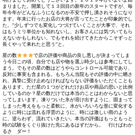
まりました。開業して１３回目の新年のスタートですが、毎
年今年がどんなふうになるのか不安で押し潰されそうになり
ます。年末に行ったお店の大将が言ってたことが印象的でし
た。”少しずつでも変化しつづけていくことが大事で、それ
はもうミリ単位かも知れないし、お客さんには気づいてもら
えないかもしれない。でもそれを続けてきたからこそずっと
長くやって来れたと思う”と。
星の数
で店の評価や商品の良し悪しが決まってしま
う今日この頃、自分でも店や物を選ぶ時少しは参考にしてし
まう。でもその星の数はどうやらコントロール可能であり、
反対に事実も含まれる。もちろん当院もその評価の中に晒さ
れ、真摯に受け止めなければならない評価をいただくことも
あります。ただ星の１つがどれだけお店や商品の思いと比例
しているのか？星の数だけでは本当のことはわからないと思
ってしまいます。凍りついた氷が溶け出すように、固まって
しまった考えをもっと柔軟に、水がいろいろな形に変化する
ように時には流れる浮雲のように、時には激しい雨のよう
に、逆らわず、流れていきたい。本当の評価はもっともっと
時の試験をくぐり抜けた先にあるはずだから。 行けばわか
るさ ダー！