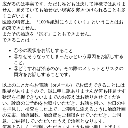
広がるのは事実です。ただし私どもは決して神様ではありま
せん。見えていても治せない現実を突きつけられることも多
くございます。
医療の特質上、『100％絶対にうまくいく』ということはお
約束できません。
またその治療を『試す』こともできません。
できることは・・・
①今の現状をお話しすること
②なぜそうなってしまったかという原因をお話しする
こと。
③どうすれば治るのか。その際のメリットとリスクの
両方をお話しすることです。
以上のことからお電話（orメール）でお伝えできることには
限界がありますので、誠に申し訳ありませんが何も拝見せず
状況を把握できないままでのお答えはお断りさせてくださ
い。診療のご予約をお取りいただき、お話を伺い、お口の中
を拝見し、検査をした上で、ご期待に添えるように治療計画
の立案、治療回数、治療費をご相談させていただき、ご同
意、ご納得していただいたうえで治療となります。
何卒よろしくご理解いただきますようお願い申し上げます。