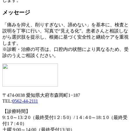
します。
メッセージ
「痛みを抑え、削りすぎない、諦めない」を基本に、検査と
説明を丁寧に行い、写真で“見える化”。患者さんと相談しな
がら選択肢を提示し、根拠に基づく安全性と継続ケアを重視
します。
※診断・治療の可否は、口腔内の状態により異なるため、受
診のうえご相談ください。
〒474-0038 愛知県大府市森岡町1−187
TEL:
0562-44-2111
【診療時間】
9:１0～13:２0（最終受付1２:５0）/ 1４:４0～18:１0（最終受
付1７:４0）
土曜 9:00～14:00（最終受付13:30）