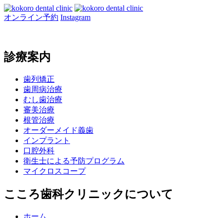
オンライン予約
Instagram
診療案内
歯列矯正
歯周病治療
むし歯治療
審美治療
根管治療
オーダーメイド義歯
インプラント
口腔外科
衛生士による予防プログラム
マイクロスコープ
こころ歯科クリニックについて
ホーム