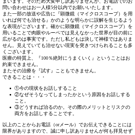
まいます。そのため大変申し訳ありませんが、お電話でのお
問い合わせはお一人様5分以内でお願いいたします。
また一部の放送や広告に『顕微鏡（マイクロスコープ）を用
いれば何でも治せる』かのような明らかに誤解を生じるよう
な表現がございます。確かに顕微鏡（マイクロスコープ）を
用いることで肉眼やルーペでは見えなかった世界が目の前に
広がるのは事実です。ただし私どもは決して神様ではありま
せん。見えていても治せない現実を突きつけられることも多
くございます。
医療の特質上、『100％絶対にうまくいく』ということはお
約束できません。
またその治療を『試す』こともできません。
できることは・・・
①今の現状をお話しすること
②なぜそうなってしまったかという原因をお話しする
こと。
③どうすれば治るのか。その際のメリットとリスクの
両方をお話しすることです。
以上のことからお電話（orメール）でお伝えできることには
限界がありますので、誠に申し訳ありませんが何も拝見せず