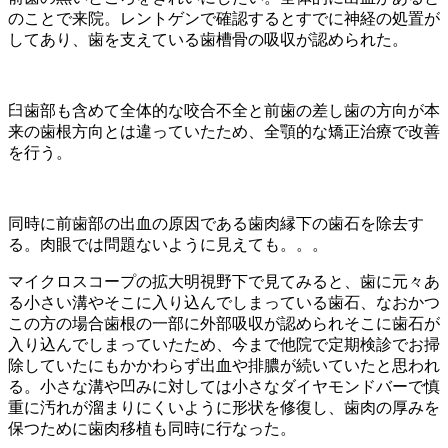
のことで来院。レントゲンで確認するとすでに神経の処置が
してあり、歯を支えている歯槽骨の吸収が認められた。
臼歯部も含めて全体的な咬合不全と前歯の差し歯の方向が本
来の歯根方向とは違っていたため、全顎的な矯正治療で改善
を行う。
同時に前歯部の出血の原因である歯肉縁下の歯石を除去す
る。肉眼では問題ないように見えても。。。
マイクロスコープの拡大明視野下で見てみると、歯に元々あ
る小さい溝やそこに入り込んでしまっている歯石、なおかつ
この方の場合歯根の一部に外部吸収が認められそこに歯石が
入り込んでしまっていたため、今まで他院で定期検診でお掃
除していたにもかかわらず出血や排膿が続いていたと思われ
る。小さな溝や凹みに対しては小さなダイヤモンドバーで慎
重に汚れが溜まりにくいように形状を修復し、歯肉の厚みを
保つために歯肉移植も同時に行なった。