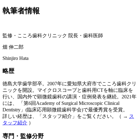
執筆者情報
監修・こころ歯科クリニック 院長・歯科医師
畑 伸二郎
Shinjiro Hata
略歴
徳島大学歯学部卒。2007年に愛知県大府市でこころ歯科クリ
ニックを開設。マイクロスコープと歯科用CTを軸に臨床を
行い、国内外で顕微鏡歯科の講演・症例発表を継続。2021年
には、 「第6回Academy of Surgical Microscopic Clinical
Dentistry」(臨床応用顕微鏡歯科学会)で最優秀賞を受賞。
詳しい経歴は、「スタッフ紹介」をご覧ください。（ →
ス
タッフ紹介
）
専門・監修分野