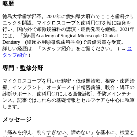
略歴
徳島大学歯学部卒。2007年に愛知県大府市でこころ歯科クリ
ニックを開設。マイクロスコープと歯科用CTを軸に臨床を
行い、国内外で顕微鏡歯科の講演・症例発表を継続。2021年
には、 「第6回Academy of Surgical Microscopic Clinical
Dentistry」(臨床応用顕微鏡歯科学会)で最優秀賞を受賞。
詳しい経歴は、「スタッフ紹介」をご覧ください。（ →
ス
タッフ紹介
）
専門・監修分野
マイクロスコープを用いた精密・低侵襲治療、根管・歯周治
療、インプラント、オーダーメイド精密義歯、咬合・矯正の
診断サポート、歯科用CTによる画像診断、予防メインテナ
ンス。記事ではこれらの基礎情報とセルフケアを中心に執筆
します。
メッセージ
「痛みを抑え、削りすぎない、諦めない」を基本に、検査と