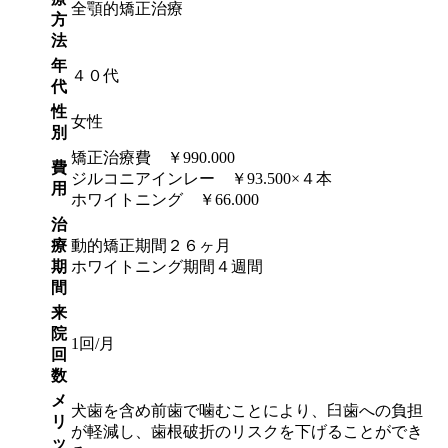
全顎的矯正治療
方
法
年
４０代
代
性
女性
別
矯正治療費 ￥990.000
費
ジルコニアインレー ￥93.500×４本
用
ホワイトニング ￥66.000
治
療
動的矯正期間２６ヶ月
期
ホワイトニング期間４週間
間
来
院
1回/月
回
数
メ
犬歯を含め前歯で噛むことにより、臼歯への負担
リ
が軽減し、歯根破折のリスクを下げることができ
ッ