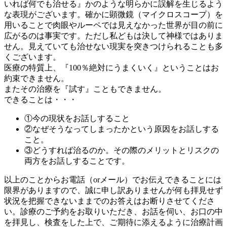
いれば何でも治せる』かのような明らかに誤解を生じるよう
な表現がございます。確かに顕微鏡（マイクロスコープ）を
用いることで肉眼やルーペでは見えなかった世界が目の前に
広がるのは事実です。ただし私どもは決して神様ではありま
せん。見えていても治せない現実を突きつけられることも多
くございます。
医療の特質上、『100％絶対にうまくいく』ということはお
約束できません。
またその治療を『試す』こともできません。
できることは・・・
①今の現状をお話しすること
②なぜそうなってしまったかという原因をお話しする
こと。
③どうすれば治るのか。その際のメリットとリスクの
両方をお話しすることです。
以上のことからお電話（orメール）でお伝えできることには
限界がありますので、誠に申し訳ありませんが何も拝見せず
状況を把握できないままでのお答えはお断りさせてくださ
い。診療のご予約をお取りいただき、お話を伺い、お口の中
を拝見し、検査をした上で、ご期待に添えるように治療計画