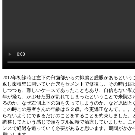
2012年初診時は左下の臼歯部からの排膿と腫脹があるとい
返し歯根壁に開いていた穴をセメントで修復し、その時は症
しつつも、難しいケースであったこともあり、自信もない私
年が経ち、かぶせた冠が割れてしまったということで来院さ
るのか、なぜ左側上下の歯を失ってしまうのか、など原因と
この時この患者さんの年齢は５２歳。今更矯正なんて。。。
らないようにできるだけのことをすることを約束しました。
調整してという感じで頭をフル回転で治療していました。こ
ンスで経過を追っていく必要があると思います。期間がかか
願いします。