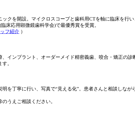
ニックを開設。マイクロスコープと歯科用CTを軸に臨床を行い
al Dentistry」(臨床応用顕微鏡歯科学会)で最優秀賞を受賞。
ッフ紹介
）
療、インプラント、オーダーメイド精密義歯、咬合・矯正の診
ます。
説明を丁寧に行い、写真で“見える化”。患者さんと相談しなが
診のうえご相談ください。