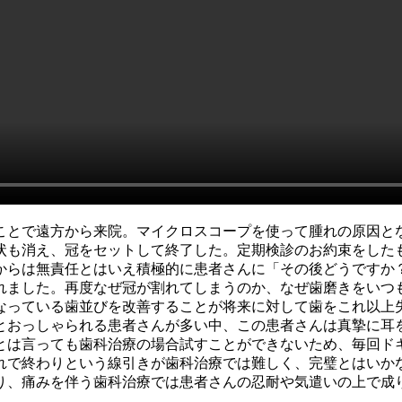
うことで遠方から来院。マイクロスコープを使って腫れの原因
状も消え、冠をセットして終了した。定期検診のお約束をした
からは無責任とはいえ積極的に患者さんに「その後どうですか
れました。再度なぜ冠が割れてしまうのか、なぜ歯磨きをいつ
なっている歯並びを改善することが将来に対して歯をこれ以上
とおっしゃられる患者さんが多い中、この患者さんは真摯に耳
とは言っても歯科治療の場合試すことができないため、毎回ド
れで終わりという線引きが歯科治療では難しく、完璧とはいか
り、痛みを伴う歯科治療では患者さんの忍耐や気遣いの上で成