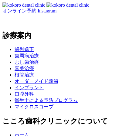
オンライン予約
Instagram
診療案内
歯列矯正
歯周病治療
むし歯治療
審美治療
根管治療
オーダーメイド義歯
インプラント
口腔外科
衛生士による予防プログラム
マイクロスコープ
こころ歯科クリニックについて
ホーム