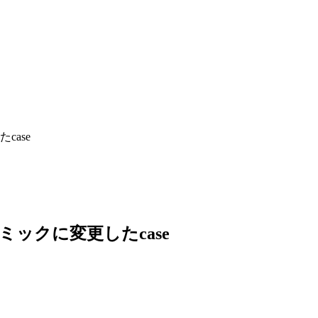
ase
ックに変更したcase