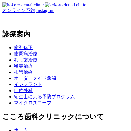
オンライン予約
Instagram
診療案内
歯列矯正
歯周病治療
むし歯治療
審美治療
根管治療
オーダーメイド義歯
インプラント
口腔外科
衛生士による予防プログラム
マイクロスコープ
こころ歯科クリニックについて
ホーム