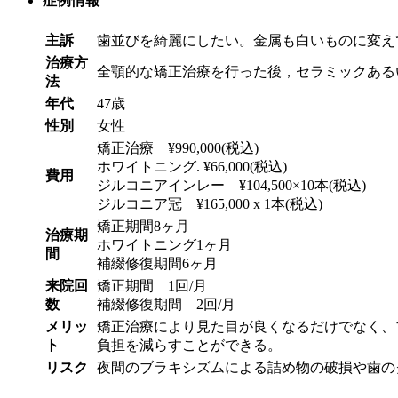
症例情報
主訴
歯並びを綺麗にしたい。金属も白いものに変え
治療方
全顎的な矯正治療を行った後，セラミックある
法
年代
47歳
性別
女性
矯正治療 ¥990,000(税込)
ホワイトニング. ¥66,000(税込)
費用
ジルコニアインレー ¥104,500×10本(税込)
ジルコニア冠 ¥165,000 x 1本(税込)
矯正期間8ヶ月
治療期
ホワイトニング1ヶ月
間
補綴修復期間6ヶ月
来院回
矯正期間 1回/月
数
補綴修復期間 2回/月
メリッ
矯正治療により見た目が良くなるだけでなく、
ト
負担を減らすことができる。
リスク
夜間のブラキシズムによる詰め物の破損や歯の