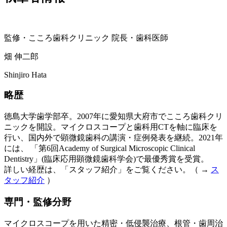
監修・こころ歯科クリニック 院長・歯科医師
畑 伸二郎
Shinjiro Hata
略歴
徳島大学歯学部卒。2007年に愛知県大府市でこころ歯科クリ
ニックを開設。マイクロスコープと歯科用CTを軸に臨床を
行い、国内外で顕微鏡歯科の講演・症例発表を継続。2021年
には、 「第6回Academy of Surgical Microscopic Clinical
Dentistry」(臨床応用顕微鏡歯科学会)で最優秀賞を受賞。
詳しい経歴は、「スタッフ紹介」をご覧ください。（ →
ス
タッフ紹介
）
専門・監修分野
マイクロスコープを用いた精密・低侵襲治療、根管・歯周治