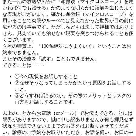
また一部の放送や広告に『顕微鏡（マイクロスコープ）を用
いれば何でも治せる』かのような明らかに誤解を生じるよう
な表現がございます。確かに顕微鏡（マイクロスコープ）を
用いることで肉眼やルーペでは見えなかった世界が目の前に
広がるのは事実です。ただし私どもは決して神様ではありま
せん。見えていても治せない現実を突きつけられることも多
くございます。
医療の特質上、『100％絶対にうまくいく』ということはお
約束できません。
またその治療を『試す』こともできません。
できることは・・・
①今の現状をお話しすること
②なぜそうなってしまったかという原因をお話しする
こと。
③どうすれば治るのか。その際のメリットとリスクの
両方をお話しすることです。
以上のことからお電話（orメール）でお伝えできることには
限界がありますので、誠に申し訳ありませんが何も拝見せず
状況を把握できないままでのお答えはお断りさせてくださ
い。診療のご予約をお取りいただき、お話を伺い、お口の中