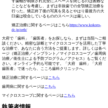
ず歯軸が制限され完全にスペースを閉じるのは困難な
ことなどを考慮し、まずは非抜歯での全顎矯正治療を
行った。矯正終了後の写真を見るとやはり最後方の大
臼歯は咬合しているもののスペースは厳しい。
矯正治療に関するページはこちら
https://www.kokoro-
dc.jp/orth/
大府で「歯科」「歯医者」をお探しなら、まずは当院へご相
談ください。精密な診断とマイクロスコープを活用した丁寧
な治療で、あなたに合う方法をご提案します。詳しくは各ペ
ージ（矯正治療／インプラント／マイクロスコープ／歯周病
治療／衛生士による予防プログラム／アクセス）もご覧くだ
さい。オンライン予約も可能です。「大府 歯科」「大府
歯医者」で迷ったら、こころ歯科クリニックへ。
矯正治療に関するページは
こちら
歯周病に関するページは
こちら
マイクロスコープに関するページは
こちら
執筆者情報