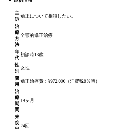
症例情報
主
矯正について相談したい。
訴
治
療
全顎的矯正治療
方
法
年
初診時13歳
代
性
女性
別
費
矯正治療費：¥972.000（消費税8％時）
用
治
療
19ヶ月
期
間
来
院
24回
回