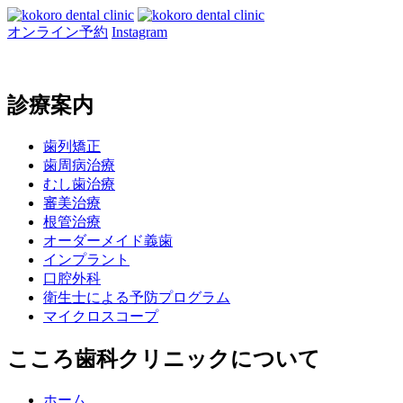
オンライン予約
Instagram
診療案内
歯列矯正
歯周病治療
むし歯治療
審美治療
根管治療
オーダーメイド義歯
インプラント
口腔外科
衛生士による予防プログラム
マイクロスコープ
こころ歯科クリニックについて
ホーム